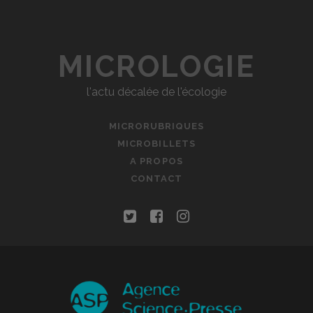
MICROLOGIE
l'actu décalée de l'écologie
MICRORUBRIQUES
MICROBILLETS
A PROPOS
CONTACT
t
f
i
w
a
n
i
c
s
t
e
t