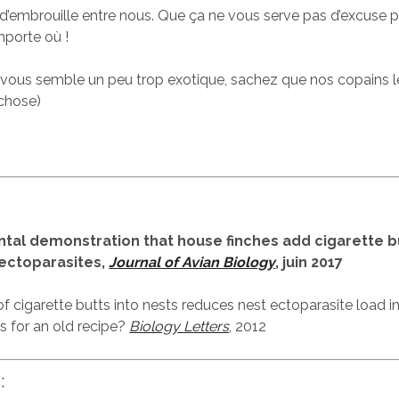
 d’embrouille entre nous. Que ça ne vous serve pas d’excuse 
mporte où !
lin vous semble un peu trop exotique, sachez que nos copains
chose)
tal demonstration that house finches add cigarette bu
ectoparasites,
Journal of Avian Biology
, juin 2017
f cigarette butts into nests reduces nest ectoparasite load in
s for an old recipe?
Biology Letters
, 2012
: