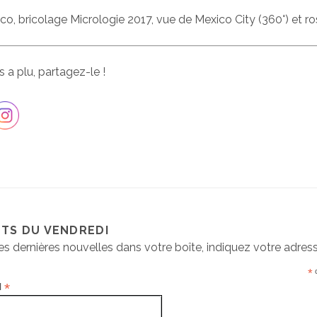
o, bricolage Micrologie 2017, vue de Mexico City (360°) et ros
us a plu, partagez-le !
ETS DU VENDREDI
es dernières nouvelles dans votre boîte, indiquez votre adresse
*
c
*
l