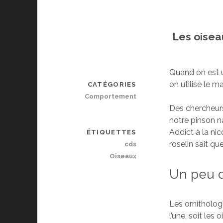
Les oisea
Quand on est u
on utilise le m
CATÉGORIES
Comportement
Des chercheurs
notre pinson n
Addict à la ni
ÉTIQUETTES
roselin sait qu
cds
Oiseaux
Un peu d
Les ornitholo
l’une, soit les