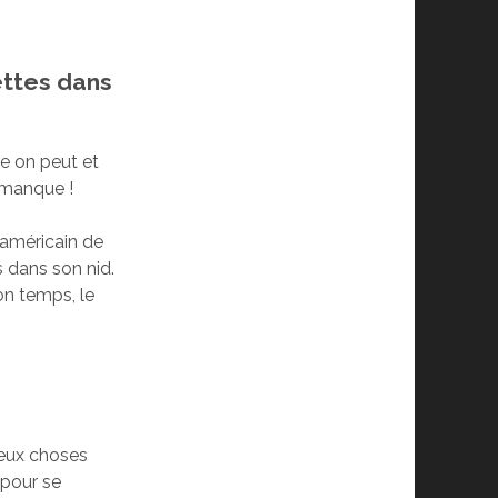
ettes dans
me on peut et
i manque !
 américain de
 dans son nid.
on temps, le
deux choses
 pour se