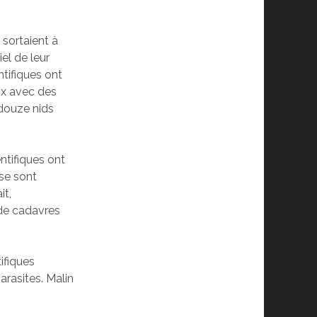
 sortaient à
el de leur
ntifiques ont
dix avec des
 douze nids
entifiques ont
 se sont
it,
 de cadavres
ifiques
arasites. Malin