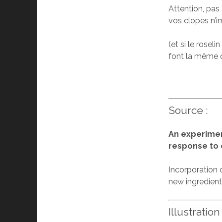
Attention, pas
vos clopes n’i
(et si le rose
font la même 
Source :
An experimen
response to 
Incorporation o
new ingredient
Illustration 