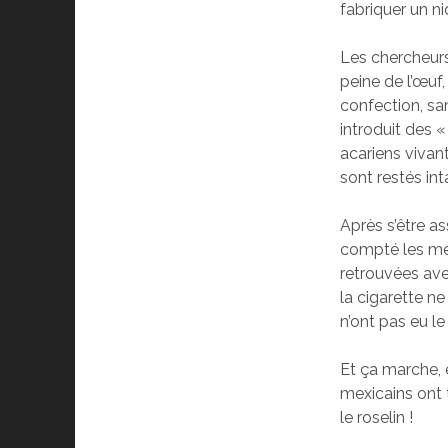
fabriquer un ni
Les chercheurs
peine de l’œuf,
confection, sa
introduit des 
acariens vivant
sont restés int
Après s’être as
compté les még
retrouvées ave
la cigarette n
n’ont pas eu 
Et ça marche, 
mexicains ont t
le roselin !