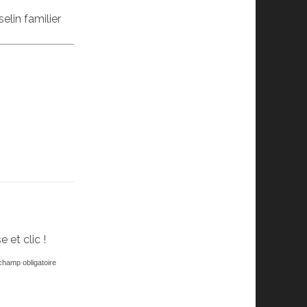
elin familier
 et clic !
hamp obligatoire