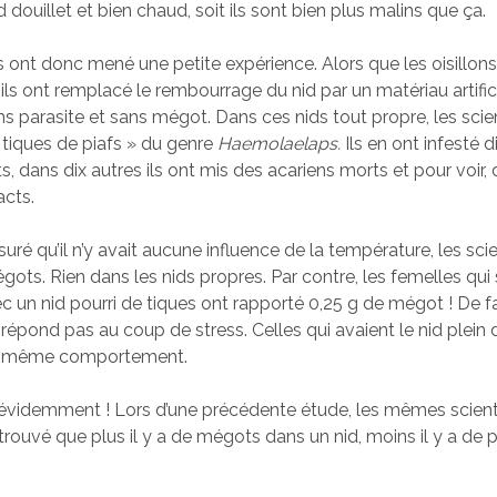
d douillet et bien chaud, soit ils sont bien plus malins que ça.
 ont donc mené une petite expérience. Alors que les oisillons
 ils ont remplacé le rembourrage du nid par un matériau artifici
ns parasite et sans mégot. Dans ces nids tout propre, les scie
« tiques de piafs » du genre
Haemolaelaps.
Ils en ont infesté 
s, dans dix autres ils ont mis des acariens morts et pour voir,
acts.
suré qu’il n’y avait aucune influence de la température, les sci
ots. Rien dans les nids propres. Par contre, les femelles qui
c un nid pourri de tiques ont rapporté 0,25 g de mégot ! De fa
e répond pas au coup de stress. Celles qui avaient le nid plein
le même comportement.
évidemment ! Lors d’une précédente étude, les mêmes scient
rouvé que plus il y a de mégots dans un nid, moins il y a de p