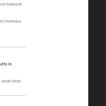
pour balancer
 les moineaux
tts in
 urban birds: