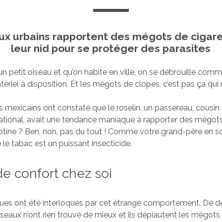
ux urbains rapportent des mégots de cigar
leur nid pour se protéger des parasites
n petit oiseau et qu’on habite en ville, on se débrouille com
atériel à disposition. Et les mégots de clopes, c’est pas ça qu
 mexicains ont constaté que le roselin, un passereau, cousin
ational, avait une tendance maniaque à rapporter des mégots
cotine ? Ben, non, pas du tout ! Comme votre grand-père en s
e le tabac est un puissant insecticide.
e confort chez soi
gues ont été interloqués par cet étrange comportement. De 
 oiseaux n’ont rien trouvé de mieux et ils dépiautent les mégots