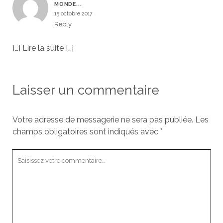
MONDE...
15 octobre 2017
Reply
[…] Lire la suite […]
Laisser un commentaire
Votre adresse de messagerie ne sera pas publiée.
Les
champs obligatoires sont indiqués avec
*
V
o
t
r
e
c