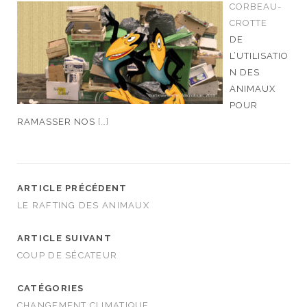
CORBEAU-
CROTTE
DE
L’UTILISATIO
N DES
ANIMAUX
POUR
RAMASSER NOS
[…]
ARTICLE PRÉCÉDENT
LE RAFTING DES ANIMAUX
ARTICLE SUIVANT
COUP DE SÉCATEUR
CATÉGORIES
CHANGEMENT CLIMATIQUE